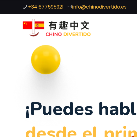
+34 677595921
info@chinodivertido.es
¡Puedes habl
desde el pri