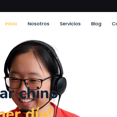
Inicio
Nosotros
Servicios
Blog
C
ar chino
mer día!