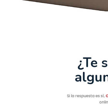
¿Te s
algu
Si la respuesta es sí,
C
onli