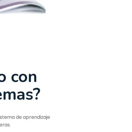
do con
emas?
 sistema de aprendizaje
eras.