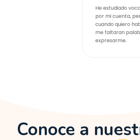
He estudiado voca
por mi cuenta, p
cuando quiero hab
me faltaran pala
expresarme.
Conoce a nues