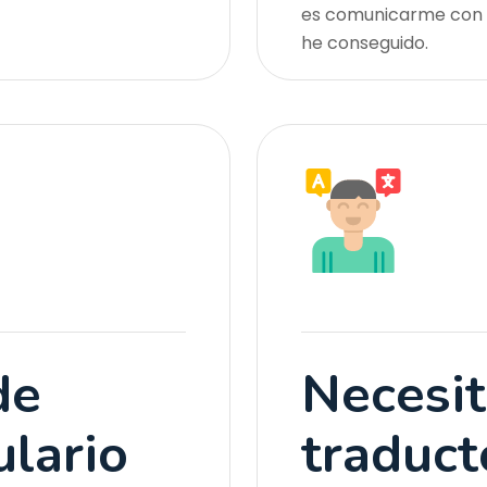
es comunicarme con o
he conseguido.
de
Necesit
lario
traduct