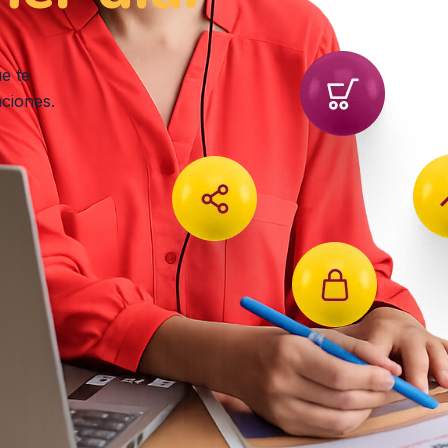
e te
nciones.