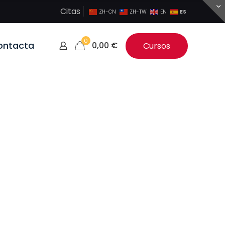
Citas
ES
ZH-CN
ZH-TW
EN
0
ontacta
0,00
€
Cursos