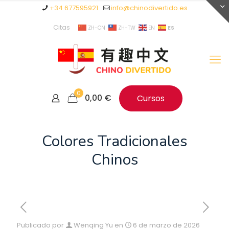
+34 677595921
info@chinodivertido.es
Citas
ES
ZH-CN
ZH-TW
EN
0
0,00
€
Cursos
Colores Tradicionales
Chinos
Publicado por
Wenqing Yu
en
6 de marzo de 2026